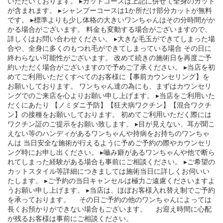
いただいております。 ▸カットコースは上記に併せて全身のカット
が含まれます。 ▸シャンプーコースは1か所だけ部分カットが無料
です。 ▸標準よりも少し体格の大きいワンちゃんはその分時間がか
かる場合がございます。 料金も変動する場合がございますので、
詳しくはお問い合わせください。 ▸大きな毛玉ができてしまった場
合や、全身に多くのもつれ毛ができてしまっている場合 その日に
終わらない可能性がございます。 改めて続きの施術日を再度ご予
約いただく場合がございますので予めご了承ください。 ▸当店を初
めてご利用いただくすべてのお客様に【事前カウンセリング】を
お願いしております。 ワンちゃん達の為にも、まずはカウンセリ
ングでのご来店を心よりお願い申し上げます。 ▸当店をご利用いた
だくにあたり 【ノミダニ予防】【狂犬病ワクチン】【混合ワクチ
ン】の接種をお願いしております。 初めてご利用いただく際には
ワクチン証のご提示をお願い致します。 ▸目が見えない、耳が聞こ
えない等のハンディがあるワンちゃんや持病をお持ちのワンちゃ
んは 当日安全な施術が行えるように予めご予約の際やカウンセリ
ング時にお申し出ください。 ▸嚙み癖があるワンちゃんや他で断ら
れてしまった経験がある場合も事前にご相談ください。 ▸ご希望の
カットスタイル等詳細につきましては施術当日に詳しくお伺いい
たします。 ▸ご予約の当日キャンセルは極力ご遠慮くださいますよ
うお願い申し上げます。 ▸当店は、ほぼお客様入れ替え制でご予約
を承っております。 その日ご予約の他のワンちゃんによっては
長くお預かりができない場合もございます。 お迎え時間に心配
が残るお客様は事前にご相談ください。