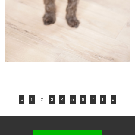
«
1
2
3
4
5
6
7
8
»