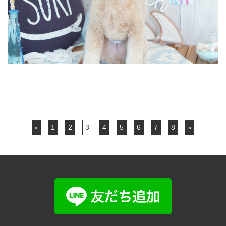
«
1
2
3
4
5
6
7
8
»