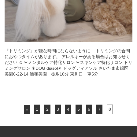
『トリミング』が嫌な時間にならないように… トリミングの合間
におやつタイムがあります。 アレルギーがある場合はお知らせく
ださい ☺︎ ✂︎メンタルケア特化サロン ✂︎スキンケア特化サロン トリ
ミングサロン ☀︎DOG diasol☀︎ ドッグディアソル さいたま市緑区
美園6-22-14 浦和美園 徒歩10分 東川口 車5分
«
1
2
3
4
5
6
7
8